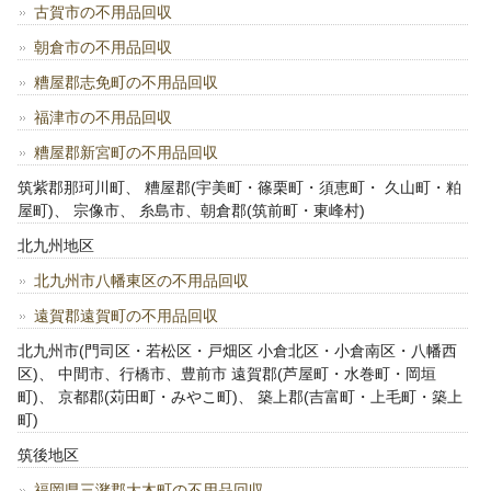
古賀市の不用品回収
朝倉市の不用品回収
糟屋郡志免町の不用品回収
福津市の不用品回収
糟屋郡新宮町の不用品回収
筑紫郡那珂川町、 糟屋郡(宇美町・篠栗町・須恵町・ 久山町・粕
屋町)、 宗像市、 糸島市、朝倉郡(筑前町・東峰村)
北九州地区
北九州市八幡東区の不用品回収
遠賀郡遠賀町の不用品回収
北九州市(門司区・若松区・戸畑区 小倉北区・小倉南区・八幡西
区)、 中間市、行橋市、豊前市 遠賀郡(芦屋町・水巻町・岡垣
町)、 京都郡(苅田町・みやこ町)、 築上郡(吉富町・上毛町・築上
町)
筑後地区
福岡県三潴郡大木町の不用品回収