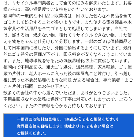
は、リサイクル専門業者として全ての悩みを解決いたします。お客
様からは、高い満足度でご支持をいただいております。
福岡市の一般的な不用品回収業者は、回収した色んな不要品を全て
ゴミとして処分することが多いようです。まだ使える電器製品や木
製家具や生活用品を全てゴミとして処理してしまいます。当社で
は、燃える物、燃えない物、壊れてリサイクルできない物、まだ使
える物をちゃんと仕分けして分類します。一部のゴミは価値商品と
して日本国内に出したり、外国に輸出するようにしています。最終
的にゴミ処分の原価が下がり、回収料金が安くなるようにしていま
す。また、地球環境を守るため気候温暖化防止に貢献しています。
福岡内で不用品回収、粗大ゴミ処分、遺品整理、家具移動、ゴミ屋
敷の片付け、老人ホームに入った後の家屋丸ごと片付け、引っ越し
後に残った不要品処理のような問題 がある場合は、専門業者「まご
ころ片付け福岡」にお任せ下さい。
数多くの会社の中から選んでいただき、ありがとうございました。
不用品回収などの業務に迅速で丁寧に対応いたしますので、ご安心
ください。またのご依頼を心からお待ちしております。