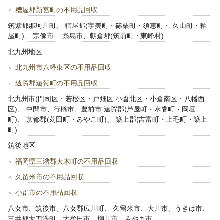
糟屋郡新宮町の不用品回収
筑紫郡那珂川町、 糟屋郡(宇美町・篠栗町・須恵町・ 久山町・粕
屋町)、 宗像市、 糸島市、朝倉郡(筑前町・東峰村)
北九州地区
北九州市八幡東区の不用品回収
遠賀郡遠賀町の不用品回収
北九州市(門司区・若松区・戸畑区 小倉北区・小倉南区・八幡西
区)、 中間市、行橋市、豊前市 遠賀郡(芦屋町・水巻町・岡垣
町)、 京都郡(苅田町・みやこ町)、 築上郡(吉富町・上毛町・築上
町)
筑後地区
福岡県三潴郡大木町の不用品回収
久留米市の不用品回収
小郡市の不用品回収
八女市、筑後市、八女郡広川町、 久留米市、大川市、うきは市、
三井郡大刀洗町、大牟田市、柳川市、みやま市