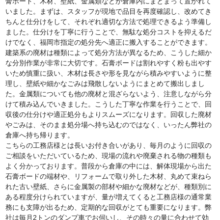
膏ボード、木材、壁紙、金属類などが倉庫内にまとまって置かれて
いました。まずは、スタッフが現地で品目を再度確認し、改めてき
ちんと仕分けをして、それぞれ適切な方法で処理できるよう準備し
ました。仕分けを丁寧に行うことで、無駄な処分コストを抑えるだ
けでなく、福岡市指定の処分先へ適正に搬入することができます。
建築系の廃材は種類によって処分方法が異なるため、こうした細か
な分別作業が非常に大切です。石膏ボードは割れやすく粉も出やす
いため慎重に扱い、木材は長さや形を見ながら積みやすいように整
理し、壁紙や細かなごみは飛散しないようにまとめて搬出しまし
た。金属類についても他の廃材と混ざらないよう、注意しながら分
けて積み込んでいきました。こうした丁寧な作業を行うことで、回
収後の仕分けや適正処分もよりスムーズになります。回収した廃材
やごみは、そのまま処分場へ持ち込むのではなく、いったん弊社の
倉庫へ持ち帰ります。
こちらの工務店様とは長いお付き合いがあり、毎月のように回収の
ご相談をいただいているため、現場の流れや廃棄される物の種類も
よく分かっております。普段から倉庫の中には、解体現場から出た
石膏ボードの端材や、リフォームで取り外した木材、丸めて束ねら
れた古い壁紙、さらに金属製の部材や細かな廃材などが、種類別に
ある程度分けられていますが、量が増えてくると工務店様の通常業
務にも支障が出るため、定期的な回収がとても重要になります。弊
社は毎月2トンのダンプ車でお伺いし、その時々の量に合わせて効