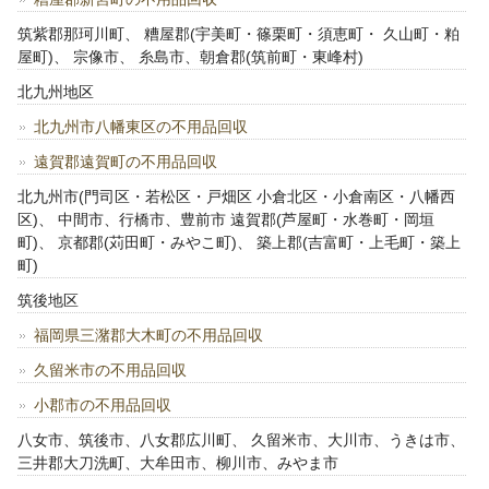
筑紫郡那珂川町、 糟屋郡(宇美町・篠栗町・須恵町・ 久山町・粕
屋町)、 宗像市、 糸島市、朝倉郡(筑前町・東峰村)
北九州地区
北九州市八幡東区の不用品回収
遠賀郡遠賀町の不用品回収
北九州市(門司区・若松区・戸畑区 小倉北区・小倉南区・八幡西
区)、 中間市、行橋市、豊前市 遠賀郡(芦屋町・水巻町・岡垣
町)、 京都郡(苅田町・みやこ町)、 築上郡(吉富町・上毛町・築上
町)
筑後地区
福岡県三潴郡大木町の不用品回収
久留米市の不用品回収
小郡市の不用品回収
八女市、筑後市、八女郡広川町、 久留米市、大川市、うきは市、
三井郡大刀洗町、大牟田市、柳川市、みやま市