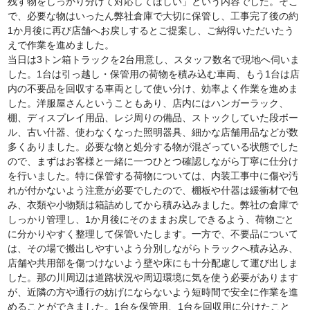
残す物をしっかり分けて対応してほしい」という内容でした。そこ
で、必要な物はいったん弊社倉庫で大切に保管し、工事完了後の約
1か月後に再び店舗へお戻しするとご提案し、ご納得いただいたう
えで作業を進めました。
当日は3トン箱トラックを2台用意し、スタッフ数名で現地へ伺いま
した。1台は引っ越し・保管用の荷物を積み込む車両、もう1台は店
内の不要品を回収する車両として使い分け、効率よく作業を進めま
した。洋服屋さんということもあり、店内にはハンガーラック、
棚、ディスプレイ用品、レジ周りの備品、ストックしていた段ボー
ル、古い什器、使わなくなった照明器具、細かな店舗用品などが数
多くありました。必要な物と処分する物が混ざっている状態でした
ので、まずはお客様と一緒に一つひとつ確認しながら丁寧に仕分け
を行いました。特に保管する荷物については、内装工事中に傷や汚
れが付かないよう注意が必要でしたので、棚板や什器は緩衝材で包
み、衣類や小物類は箱詰めしてから積み込みました。弊社の倉庫で
しっかり管理し、1か月後にそのままお戻しできるよう、荷物ごと
に分かりやすく整理して保管いたします。一方で、不要品について
は、その場で搬出しやすいよう分別しながらトラックへ積み込み、
店舗や共用部を傷つけないよう壁や床にも十分配慮して運び出しま
した。那の川周辺は道路状況や周辺環境に気を使う必要があります
が、近隣の方や通行の妨げにならないよう短時間で安全に作業を進
めることができました。1台を保管用、1台を回収用に分けたこと