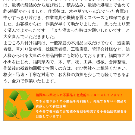
は、最初の袋詰めから運び出し、積み込み、最後の処理まで含めて
約6時間かかりました。作業後は、木や草でいっぱいだった倉庫の
中がすっきり片付き、作業道具や機械を置くスペースも確保できま
した。お客様からは「作業が早くて助かりました」「思ったより安
く済んでよかったです」「また溜まった時はお願いしたいです」と
大変喜んでいただきました。
まごころ片付け福岡は、一般家庭の不用品回収だけでなく、造園業
者様、草刈り業者様、伐採業者様、工務店様、管理会社様など、法
人様から出る大量の不用品回収にも対応しております。福岡市西区
小田をはじめ、福岡県内で、木、草、枝、工具、機械、倉庫整理、
作業後の残置物回収でお困りの方は、ぜひ弊社へご相談ください。
格安・迅速・丁寧な対応で、お客様の負担を少しでも軽くできるよ
う、全力で作業いたします。