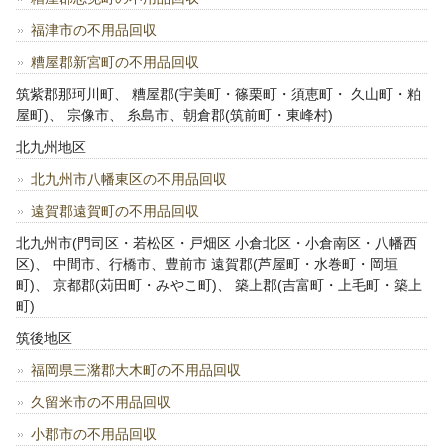
福津市の不用品回収
糟屋郡新宮町の不用品回収
筑紫郡那珂川町、 糟屋郡(宇美町・篠栗町・須恵町・ 久山町・粕
屋町)、 宗像市、 糸島市、朝倉郡(筑前町・東峰村)
北九州地区
北九州市八幡東区の不用品回収
遠賀郡遠賀町の不用品回収
北九州市(門司区・若松区・戸畑区 小倉北区・小倉南区・八幡西
区)、 中間市、行橋市、豊前市 遠賀郡(芦屋町・水巻町・岡垣
町)、 京都郡(苅田町・みやこ町)、 築上郡(吉富町・上毛町・築上
町)
筑後地区
福岡県三潴郡大木町の不用品回収
久留米市の不用品回収
小郡市の不用品回収