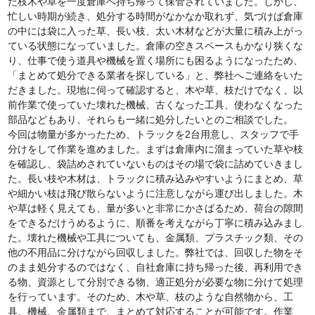
た枝木や草を一度倉庫へ持ち帰って保管されていました。しかし、
忙しい時期が続き、処分する時間がなかなか取れず、気づけば倉庫
の中には袋に入った草、長い枝、太い木材などが大量に積み上がっ
ている状態になっていました。倉庫の空きスペースもかなり狭くな
り、仕事で使う道具や機械を置く場所にも困るようになったため、
「まとめて処分できる業者を探している」と、弊社へご連絡をいた
だきました。現地に伺って確認すると、木や草、枝だけでなく、以
前作業で使っていた壊れた機械、古くなった工具、使わなくなった
部品などもあり、それらも一緒に処分したいとのご相談でした。
今回は物量が多かったため、トラックを2台用意し、スタッフで手
分けをして作業を進めました。まずは倉庫内に溜まっていた草や枝
を確認し、袋詰めされていないものはその場で袋に詰めていきまし
た。長い枝や木材は、トラックに積み込みやすいようにまとめ、草
や細かい枝は飛び散らないように注意しながら運び出しました。木
や草は軽く見えても、量が多いと非常にかさばるため、荷台の隙間
をできるだけうめるように、順番を考えながら丁寧に積み込みまし
た。壊れた機械や工具についても、金属類、プラスチック類、その
他の不用品に分けながら回収しました。弊社では、回収した物をそ
のまま処分するのではなく、自社倉庫に持ち帰った後、再利用でき
る物、資源として分別できる物、適正処分が必要な物に分けて処理
を行っています。そのため、木や草、枝のような自然物から、工
具、機械、金属類まで、まとめて対応することが可能です。作業