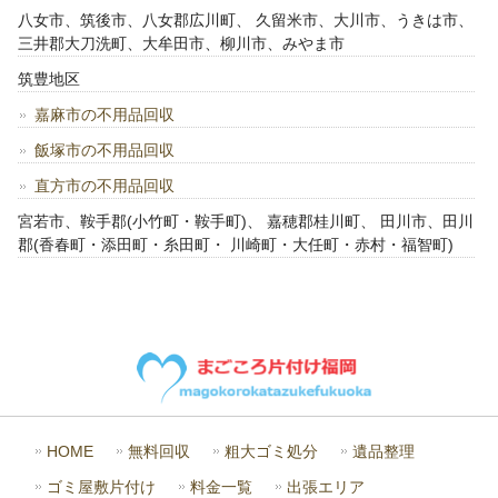
八女市、筑後市、八女郡広川町、 久留米市、大川市、うきは市、
三井郡大刀洗町、大牟田市、柳川市、みやま市
筑豊地区
嘉麻市の不用品回収
飯塚市の不用品回収
直方市の不用品回収
宮若市、鞍手郡(小竹町・鞍手町)、 嘉穂郡桂川町、 田川市、田川
郡(香春町・添田町・糸田町・ 川崎町・大任町・赤村・福智町)
HOME
無料回収
粗大ゴミ処分
遺品整理
ゴミ屋敷片付け
料金一覧
出張エリア