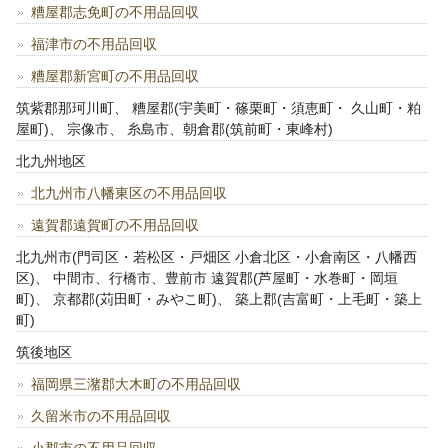
糟屋郡志免町の不用品回収
福津市の不用品回収
糟屋郡新宮町の不用品回収
筑紫郡那珂川町、 糟屋郡(宇美町・篠栗町・須恵町・ 久山町・粕
屋町)、 宗像市、 糸島市、朝倉郡(筑前町・東峰村)
北九州地区
北九州市八幡東区の不用品回収
遠賀郡遠賀町の不用品回収
北九州市(門司区・若松区・戸畑区 小倉北区・小倉南区・八幡西
区)、 中間市、行橋市、豊前市 遠賀郡(芦屋町・水巻町・岡垣
町)、 京都郡(苅田町・みやこ町)、 築上郡(吉富町・上毛町・築上
町)
筑後地区
福岡県三潴郡大木町の不用品回収
久留米市の不用品回収