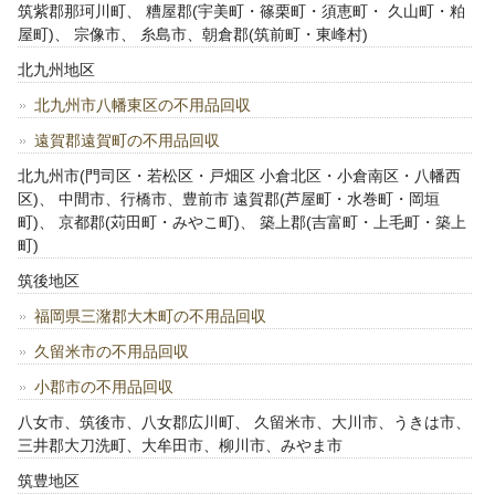
筑紫郡那珂川町、 糟屋郡(宇美町・篠栗町・須恵町・ 久山町・粕
屋町)、 宗像市、 糸島市、朝倉郡(筑前町・東峰村)
北九州地区
北九州市八幡東区の不用品回収
遠賀郡遠賀町の不用品回収
北九州市(門司区・若松区・戸畑区 小倉北区・小倉南区・八幡西
区)、 中間市、行橋市、豊前市 遠賀郡(芦屋町・水巻町・岡垣
町)、 京都郡(苅田町・みやこ町)、 築上郡(吉富町・上毛町・築上
町)
筑後地区
福岡県三潴郡大木町の不用品回収
久留米市の不用品回収
小郡市の不用品回収
八女市、筑後市、八女郡広川町、 久留米市、大川市、うきは市、
三井郡大刀洗町、大牟田市、柳川市、みやま市
筑豊地区