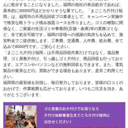
んに処分することになりました。福岡の他社の単品処分であれば、
基本的に30000円ほどかかりそうな量でした。「まごころ片付け福
岡」は、福岡市の不用品回収プロ業者として、キャンペーン実施中
で格安な軽トラック積み放題コースを作りました。ゴミの種類に関
係なく、ご家庭の生活ゴミや事務所(店舗・倉庫)等の業務ゴミな
ど、全て処分可能です。福岡の皆様への感謝の気持ちを込めて、激
安料金でご提供致します。工事費、交通費、人件費、処分費、全て
込みで8000円です。ご安心ください。
「まごころ片付け福岡」は不用品回収作業だけではなく、遺品整
理、ゴミ屋敷片付け、引っ越しゴミ片付け、廃品回収も行っており
ます。エアコンやパソコンなどの無料回収もできます。また、電気
製品や家具などの、買取ができる場合もあります。是非ご利用くだ
さい。
福岡県の最安値を目指し、毎日努力しております。皆様の口コミの
おかげで、作業範囲も広がっております。いつもご注文を頂き、あ
りがとうございます。