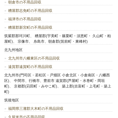
朝倉市の不用品回収
糟屋郡志免町の不用品回収
福津市の不用品回収
糟屋郡新宮町の不用品回収
筑紫郡那珂川町、 糟屋郡(宇美町・篠栗町・須恵町・ 久山町・粕
屋町)、 宗像市、 糸島市、朝倉郡(筑前町・東峰村)
北九州地区
北九州市八幡東区の不用品回収
遠賀郡遠賀町の不用品回収
北九州市(門司区・若松区・戸畑区 小倉北区・小倉南区・八幡西
区)、 中間市、行橋市、豊前市 遠賀郡(芦屋町・水巻町・岡垣
町)、 京都郡(苅田町・みやこ町)、 築上郡(吉富町・上毛町・築上
町)
筑後地区
福岡県三潴郡大木町の不用品回収
久留米市の不用品回収