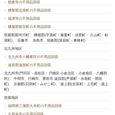
朝倉市の不用品回収
糟屋郡志免町の不用品回収
福津市の不用品回収
糟屋郡新宮町の不用品回収
筑紫郡那珂川町、 糟屋郡(宇美町・篠栗町・須恵町・ 久山町・粕
屋町)、 宗像市、 糸島市、朝倉郡(筑前町・東峰村)
北九州地区
北九州市八幡東区の不用品回収
遠賀郡遠賀町の不用品回収
北九州市(門司区・若松区・戸畑区 小倉北区・小倉南区・八幡西
区)、 中間市、行橋市、豊前市 遠賀郡(芦屋町・水巻町・岡垣
町)、 京都郡(苅田町・みやこ町)、 築上郡(吉富町・上毛町・築上
町)
筑後地区
福岡県三潴郡大木町の不用品回収
久留米市の不用品回収