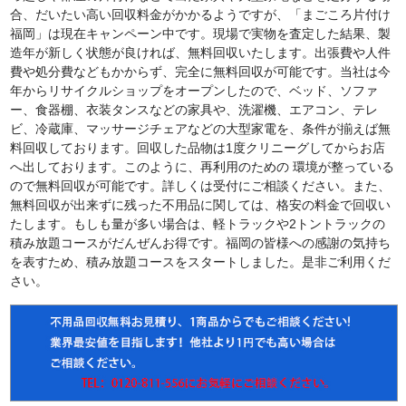
合、だいたい高い回収料金がかかるようですが、「まごころ片付け
福岡」は現在キャンペーン中です。現場で実物を査定した結果、製
造年が新しく状態が良ければ、無料回収いたします。出張費や人件
費や処分費などもかからず、完全に無料回収が可能です。当社は今
年からリサイクルショップをオープンしたので、ベッド、ソファ
ー、食器棚、衣装タンスなどの家具や、洗濯機、エアコン、テレ
ビ、冷蔵庫、マッサージチェアなどの大型家電を、条件が揃えば無
料回収しております。回収した品物は1度クリニーグしてからお店
へ出しております。このように、再利用のための 環境が整っている
ので無料回収が可能です。詳しくは受付にご相談ください。また、
無料回収が出来ずに残った不用品に関しては、格安の料金で回収い
たします。もしも量が多い場合は、軽トラックや2トントラックの
積み放題コースがだんぜんお得です。福岡の皆様への感謝の気持ち
を表すため、積み放題コースをスタートしました。是非ご利用くだ
さい。