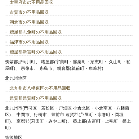
太宰府市の不用品回収
古賀市の不用品回収
朝倉市の不用品回収
糟屋郡志免町の不用品回収
福津市の不用品回収
糟屋郡新宮町の不用品回収
筑紫郡那珂川町、 糟屋郡(宇美町・篠栗町・須恵町・ 久山町・粕
屋町)、 宗像市、 糸島市、朝倉郡(筑前町・東峰村)
北九州地区
北九州市八幡東区の不用品回収
遠賀郡遠賀町の不用品回収
北九州市(門司区・若松区・戸畑区 小倉北区・小倉南区・八幡西
区)、 中間市、行橋市、豊前市 遠賀郡(芦屋町・水巻町・岡垣
町)、 京都郡(苅田町・みやこ町)、 築上郡(吉富町・上毛町・築上
町)
筑後地区