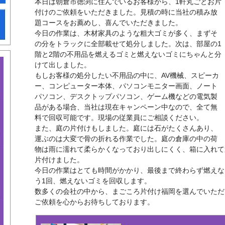
本日は朝倉市徳渕に住んでいるお客様から、1軒丸ごとお片
付けのご依頼をいただきました。見積の時に当社の積み放
題コースをお薦めし、喜んでいただきました。
今日の作業は、木材家具のような粗大ゴミが多く、まずそ
の分をトラックに全部載せて処分しました。次は、部屋の1
階と2階の不用品を燃えるゴミと燃えないゴミにちゃんと分
けて出しました。
もしお客様の処分したい不用品の中に、AV機械、スピーカ
ー、コンピューター本体、パソコンモニター画面、ノート
パソコン、デスクトップパソコン、ゲーム機などの電気製
品がある場合、当社は現在キャンペーン中なので、全て無
料で回収可能です。現場の従業員にご相談ください。
また、庭の片付けもしました。庭には石がたくさんあり、
運ぶのは大変で骨の折れる作業でした。庭の倉庫の中の荷
物は雨に濡れて柔らかくなっており出しにくく、箱に入れて
片付けました。
今日の作業はとても時間がかかり、最後まで終わらず燃えな
う1回、燃えないゴミを回収します。
数多くの会社の中から、まごころ片付け福岡を選んでいただ
ご依頼を心からお待ちしております。