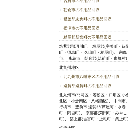
古賀市の不用品回収
朝倉市の不用品回収
糟屋郡志免町の不用品回収
福津市の不用品回収
糟屋郡新宮町の不用品回収
筑紫郡那珂川町、 糟屋郡(宇美町・篠
町・須恵町・ 久山町・粕屋町)、 宗像
市、 糸島市、朝倉郡(筑前町・東峰村)
北九州地区
北九州市八幡東区の不用品回収
遠賀郡遠賀町の不用品回収
北九州市(門司区・若松区・戸畑区 小
北区・小倉南区・八幡西区)、 中間市
行橋市、豊前市 遠賀郡(芦屋町・水巻
町・岡垣町)、 京都郡(苅田町・みやこ
町)、 築上郡(吉富町・上毛町・築上町