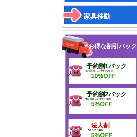
家具移動
お得な割引パック
予約割1パック
*10日前迄にご予約お客様
10%OFF
予約割2パック
*5日前迄にご予約お客様
5%OFF
法人割
*法人のお客様
5%OFF