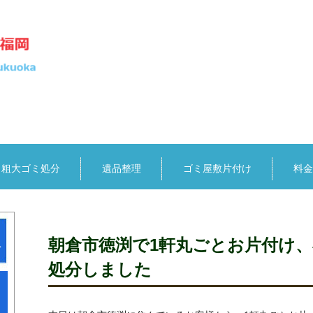
粗大ゴミ処分
遺品整理
ゴミ屋敷片付け
料金
収
朝倉市徳渕で1軒丸ごとお片付け
処分しました