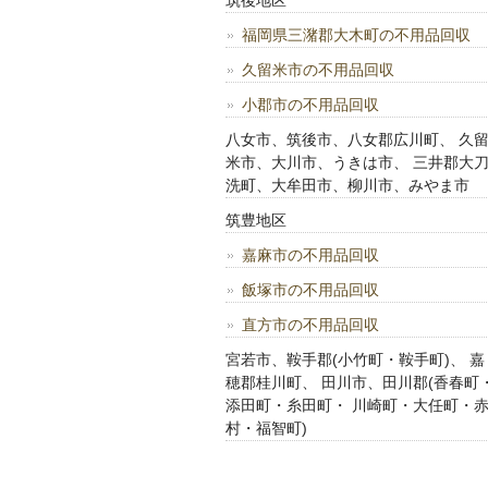
筑後地区
福岡県三潴郡大木町の不用品回収
久留米市の不用品回収
小郡市の不用品回収
八女市、筑後市、八女郡広川町、 久
米市、大川市、うきは市、 三井郡大
洗町、大牟田市、柳川市、みやま市
筑豊地区
嘉麻市の不用品回収
飯塚市の不用品回収
直方市の不用品回収
宮若市、鞍手郡(小竹町・鞍手町)、 嘉
穂郡桂川町、 田川市、田川郡(香春町
添田町・糸田町・ 川崎町・大任町・
村・福智町)