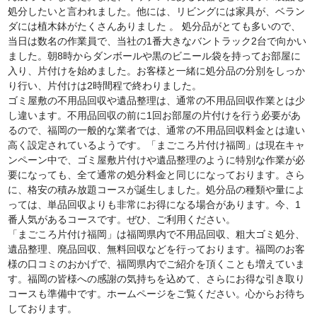
処分したいと言われました。他には、リビングには家具が、ベラン
ダには植木鉢がたくさんありました 。 処分品がとても多いので、
当日は数名の作業員で、当社の1番大きなバントラック2台で向かい
ました。朝8時からダンボールや黒のビニール袋を持ってお部屋に
入り、片付けを始めました。お客様と一緒に処分品の分別をしっか
り行い、片付けは2時間程で終わりました。
ゴミ屋敷の不用品回収や遺品整理は、通常の不用品回収作業とは少
し違います。不用品回収の前に1回お部屋の片付けを行う必要があ
るので、福岡の一般的な業者では、通常の不用品回収料金とは違い
高く設定されているようです。「まごころ片付け福岡」は現在キャ
ンペーン中で、ゴミ屋敷片付けや遺品整理のように特別な作業が必
要になっても、全て通常の処分料金と同じになっております。さら
に、格安の積み放題コースが誕生しました。処分品の種類や量によ
っては、単品回収よりも非常にお得になる場合があります。今、1
番人気があるコースです。ぜひ、ご利用ください。
「まごころ片付け福岡」は福岡県内で不用品回収、粗大ゴミ処分、
遺品整理、廃品回収、無料回収などを行っております。福岡のお客
様の口コミのおかげで、福岡県内でご紹介を頂くことも増えていま
す。福岡の皆様への感謝の気持ちを込めて、さらにお得な引き取り
コースも準備中です。ホームページをご覧ください。心からお待ち
しております。