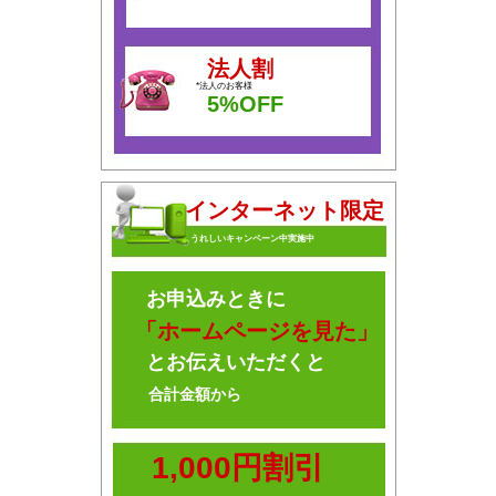
法人割
*法人のお客様
5%OFF
インターネット限定
うれしいキャンペーン中実施中
お申込みときに
「ホームページを見た」
とお伝えいただくと
合計金額から
1,000円割引