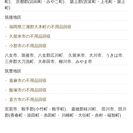
町)、 京都郡(苅田町・みやこ町)、 築上郡(吉富町・上毛町・築上
町)
筑後地区
福岡県三潴郡大木町の不用品回収
久留米市の不用品回収
小郡市の不用品回収
八女市、筑後市、八女郡広川町、 久留米市、大川市、うきは市、
三井郡大刀洗町、大牟田市、柳川市、みやま市
筑豊地区
嘉麻市の不用品回収
飯塚市の不用品回収
直方市の不用品回収
宮若市、鞍手郡(小竹町・鞍手町)、 嘉穂郡桂川町、 田川市、田川
郡(香春町・添田町・糸田町・ 川崎町・大任町・赤村・福智町)