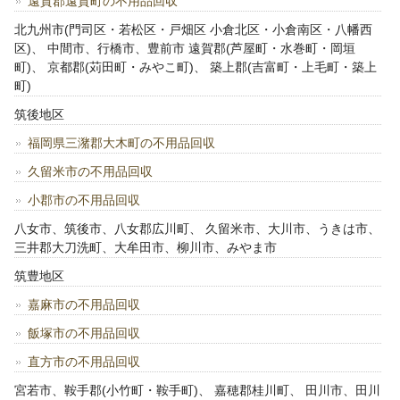
遠賀郡遠賀町の不用品回収
北九州市(門司区・若松区・戸畑区 小倉北区・小倉南区・八幡西
区)、 中間市、行橋市、豊前市 遠賀郡(芦屋町・水巻町・岡垣
町)、 京都郡(苅田町・みやこ町)、 築上郡(吉富町・上毛町・築上
町)
筑後地区
福岡県三潴郡大木町の不用品回収
久留米市の不用品回収
小郡市の不用品回収
八女市、筑後市、八女郡広川町、 久留米市、大川市、うきは市、
三井郡大刀洗町、大牟田市、柳川市、みやま市
筑豊地区
嘉麻市の不用品回収
飯塚市の不用品回収
直方市の不用品回収
宮若市、鞍手郡(小竹町・鞍手町)、 嘉穂郡桂川町、 田川市、田川