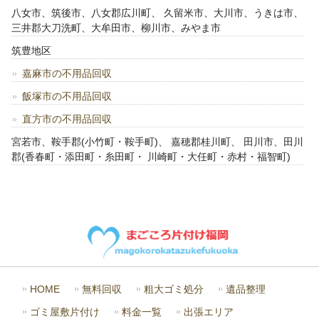
八女市、筑後市、八女郡広川町、 久留米市、大川市、うきは市、
三井郡大刀洗町、大牟田市、柳川市、みやま市
筑豊地区
嘉麻市の不用品回収
飯塚市の不用品回収
直方市の不用品回収
宮若市、鞍手郡(小竹町・鞍手町)、 嘉穂郡桂川町、 田川市、田川
郡(香春町・添田町・糸田町・ 川崎町・大任町・赤村・福智町)
HOME
無料回収
粗大ゴミ処分
遺品整理
ゴミ屋敷片付け
料金一覧
出張エリア