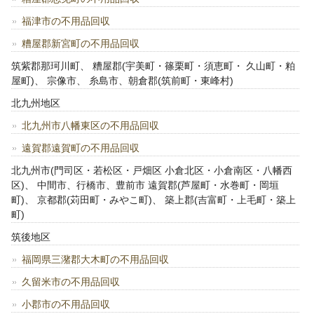
福津市の不用品回収
糟屋郡新宮町の不用品回収
筑紫郡那珂川町、 糟屋郡(宇美町・篠栗町・須恵町・ 久山町・粕
屋町)、 宗像市、 糸島市、朝倉郡(筑前町・東峰村)
北九州地区
北九州市八幡東区の不用品回収
遠賀郡遠賀町の不用品回収
北九州市(門司区・若松区・戸畑区 小倉北区・小倉南区・八幡西
区)、 中間市、行橋市、豊前市 遠賀郡(芦屋町・水巻町・岡垣
町)、 京都郡(苅田町・みやこ町)、 築上郡(吉富町・上毛町・築上
町)
筑後地区
福岡県三潴郡大木町の不用品回収
久留米市の不用品回収
小郡市の不用品回収