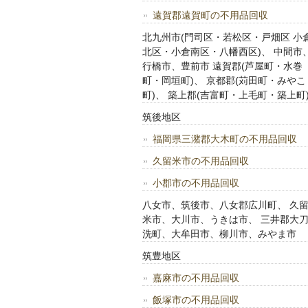
遠賀郡遠賀町の不用品回収
北九州市(門司区・若松区・戸畑区 小
北区・小倉南区・八幡西区)、 中間市
行橋市、豊前市 遠賀郡(芦屋町・水巻
町・岡垣町)、 京都郡(苅田町・みやこ
町)、 築上郡(吉富町・上毛町・築上町
筑後地区
福岡県三潴郡大木町の不用品回収
久留米市の不用品回収
小郡市の不用品回収
八女市、筑後市、八女郡広川町、 久
米市、大川市、うきは市、 三井郡大
洗町、大牟田市、柳川市、みやま市
筑豊地区
嘉麻市の不用品回収
飯塚市の不用品回収