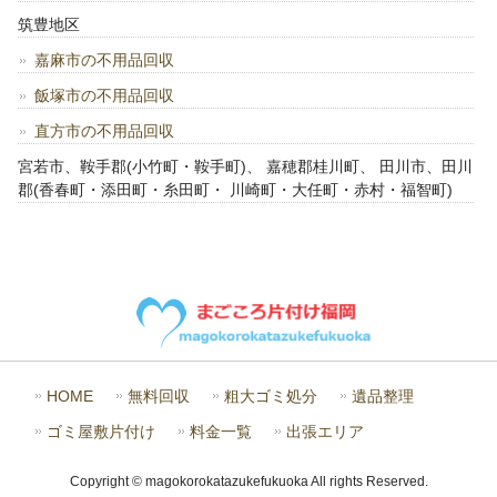
筑豊地区
嘉麻市の不用品回収
飯塚市の不用品回収
直方市の不用品回収
宮若市、鞍手郡(小竹町・鞍手町)、 嘉穂郡桂川町、 田川市、田川
郡(香春町・添田町・糸田町・ 川崎町・大任町・赤村・福智町)
HOME
無料回収
粗大ゴミ処分
遺品整理
ゴミ屋敷片付け
料金一覧
出張エリア
Copyright © magokorokatazukefukuoka All rights Reserved.