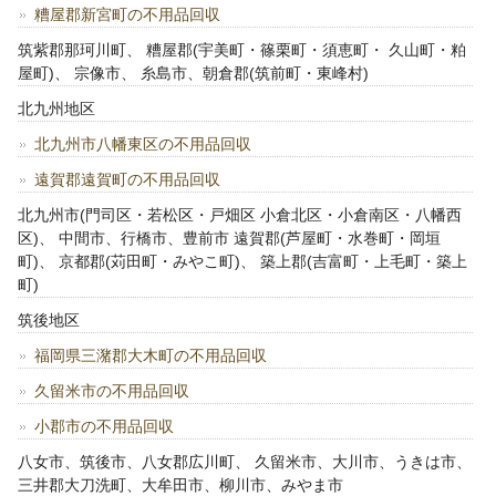
糟屋郡新宮町の不用品回収
筑紫郡那珂川町、 糟屋郡(宇美町・篠栗町・須恵町・ 久山町・粕
屋町)、 宗像市、 糸島市、朝倉郡(筑前町・東峰村)
北九州地区
北九州市八幡東区の不用品回収
遠賀郡遠賀町の不用品回収
北九州市(門司区・若松区・戸畑区 小倉北区・小倉南区・八幡西
区)、 中間市、行橋市、豊前市 遠賀郡(芦屋町・水巻町・岡垣
町)、 京都郡(苅田町・みやこ町)、 築上郡(吉富町・上毛町・築上
町)
筑後地区
福岡県三潴郡大木町の不用品回収
久留米市の不用品回収
小郡市の不用品回収
八女市、筑後市、八女郡広川町、 久留米市、大川市、うきは市、
三井郡大刀洗町、大牟田市、柳川市、みやま市