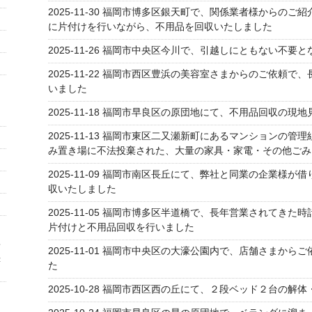
2025-11-30
福岡市博多区銀天町で、関係業者様からのご紹
に片付けを行いながら、不用品を回収いたしました
2025-11-26
福岡市中央区今川で、引越しにともない不要と
2025-11-22
福岡市西区豊浜の美容室さまからのご依頼で、
いました
留
刀
2025-11-18
福岡市早良区の原団地にて、不用品回収の現地
2025-11-13
福岡市東区二又瀬新町にあるマンションの管理
み置き場に不法投棄された、大量の家具・家電・その他ごみ
2025-11-09
福岡市南区長丘にて、弊社と同業の企業様が借
収いたしました
2025-11-05
福岡市博多区半道橋で、長年営業されてきた時
片付けと不用品回収を行いました
・
2025-11-01
福岡市中央区の大濠公園内で、店舗さまからご
赤
た
2025-10-28
福岡市西区西の丘にて、２段ベッド２台の解体