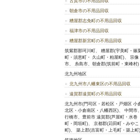
古賀市の不用品回収
朝倉市の不用品回収
糟屋郡志免町の不用品回収
福津市の不用品回収
糟屋郡新宮町の不用品回収
筑紫郡那珂川町、 糟屋郡(宇美町・篠
町・須恵町・ 久山町・粕屋町)、 宗像
市、 糸島市、朝倉郡(筑前町・東峰村)
北九州地区
北九州市八幡東区の不用品回収
遠賀郡遠賀町の不用品回収
北九州市(門司区・若松区・戸畑区 小
北区・小倉南区・八幡西区)、 中間市
行橋市、豊前市 遠賀郡(芦屋町・水巻
町・岡垣町)、 京都郡(苅田町・みやこ
町)、 築上郡(吉富町・上毛町・築上町