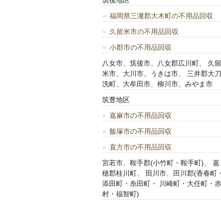
筑後地区
福岡県三潴郡大木町の不用品回収
久留米市の不用品回収
小郡市の不用品回収
八女市、筑後市、八女郡広川町、 久
米市、大川市、うきは市、 三井郡大
洗町、大牟田市、柳川市、みやま市
筑豊地区
嘉麻市の不用品回収
飯塚市の不用品回収
直方市の不用品回収
宮若市、鞍手郡(小竹町・鞍手町)、 嘉
穂郡桂川町、 田川市、田川郡(香春町
添田町・糸田町・ 川崎町・大任町・
村・福智町)