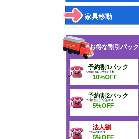
家具移動
お得な割引パック
予約割1パック
*10日前迄にご予約お客様
10%OFF
予約割2パック
*5日前迄にご予約お客様
5%OFF
法人割
*法人のお客様
5%OFF